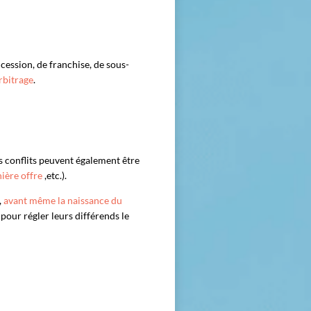
 cession, de franchise, de sous-
arbitrage
.
s conflits peuvent également être
nière offre
,etc.).
,
avant même la naissance du
 pour régler leurs différends le