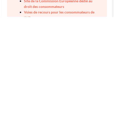
Site de la Commission Européenne dédié au
droit des consommateurs
Voies de recours pour les consommateurs de
l’UE
Vous êtes une entreprise et vous souhaitez désigner le
CMAP en tant que médiateur de la consommation :
contactez-nous
.