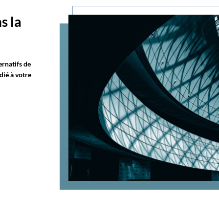
s la
rnatifs de
dié à votre