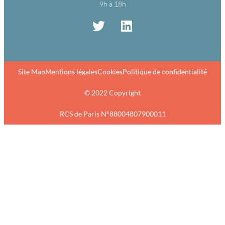
9h à 18h
Site Map
Mentions légales
Cookies
Politique de confidentialité
© 2022 Copyright
RCS de Paris N°88004807900011