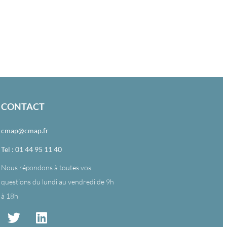
CONTACT
cmap@cmap.fr
Tel : 01 44 95 11 40
Nous répondons à toutes vos
questions du lundi au vendredi de 9h
à 18h