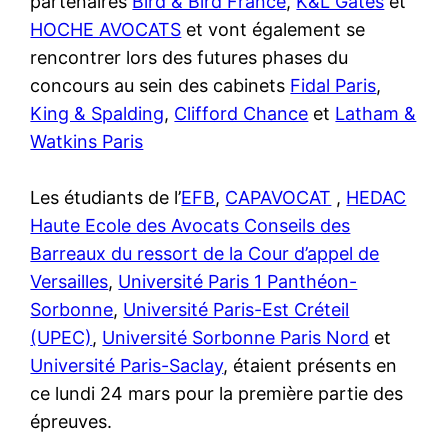
partenaires
Bird & Bird France
,
K&L Gates
et
HOCHE AVOCATS
et vont également se
rencontrer lors des futures phases du
concours au sein des cabinets
Fidal Paris
,
King & Spalding
,
Clifford Chance
et
Latham &
Watkins Paris
Les étudiants de l’
EFB
,
CAPAVOCAT
,
HEDAC
Haute Ecole des Avocats Conseils des
Barreaux du ressort de la Cour d’appel de
Versailles
,
Université Paris 1 Panthéon-
Sorbonne
,
Université Paris-Est Créteil
(UPEC)
,
Université Sorbonne Paris Nord
et
Université Paris-Saclay
, étaient présents en
ce lundi 24 mars pour la première partie des
épreuves.