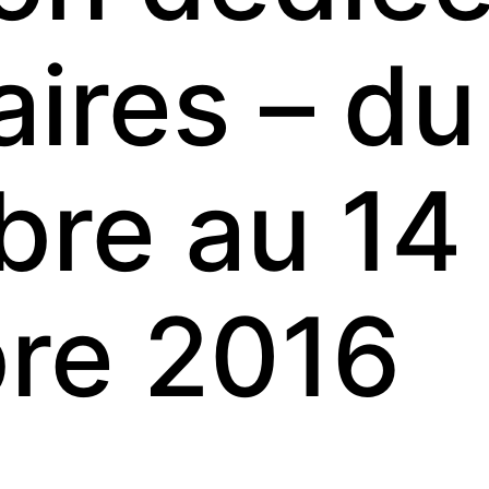
aires – du
re au 14
re 2016