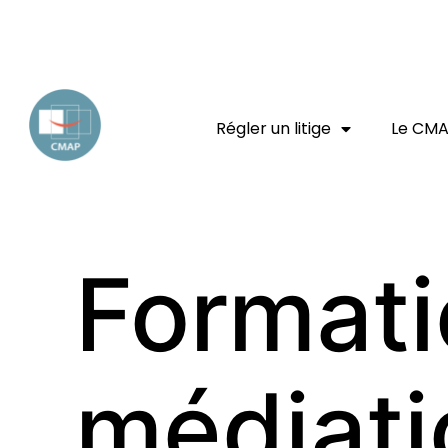
EXPERT JURIDIQUE
ENTREPRISE
CONSOMMATEUR
Régler un litige
Le CM
Formati
médiati