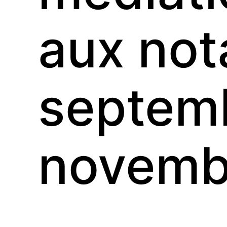
aux not
septemb
novemb