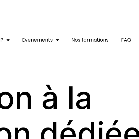
AP
Evenements
Nos formations
FAQ
on à la
on dédié