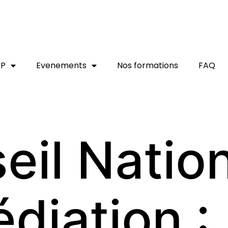
AP
Evenements
Nos formations
FAQ
eil Natio
diation :