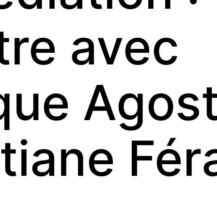
re avec
que Agost
tiane Fér