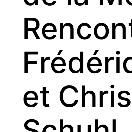
Rencont
Frédéri
et Chris
Schuhl