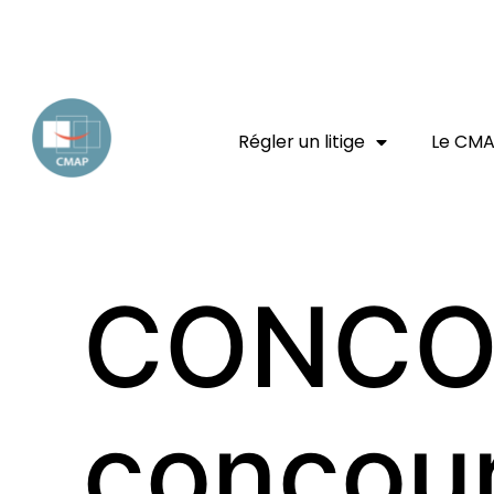
EXPERT JURIDIQUE
ENTREPRISE
CONSOMMATEUR
Régler un litige
Le CM
CONCOU
concour