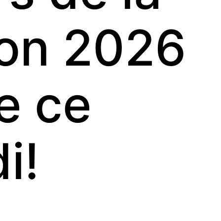
ion 2026
e ce
i!