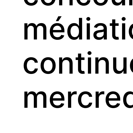
médiat
continu
mercred