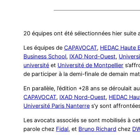
20 équipes ont été sélectionnées hier suite a
Les équipes de
CAPAVOCAT
,
HEDAC Haute Ec
Business School
,
IXAD Nord-Ouest
,
Universi
université
et
Université de Montpellier
s’affr
de participer à la demi-finale de demain ma
En parallèle, l’édition +28 ans se déroulait 
CAPAVOCAT
,
IXAD Nord-Ouest
,
HEDAC Haute
Université Paris Nanterre
s’y sont affrontée
Les avocats associés se sont mobilisés à ce
parole chez
Fidal
, et
Bruno Richard
chez
D