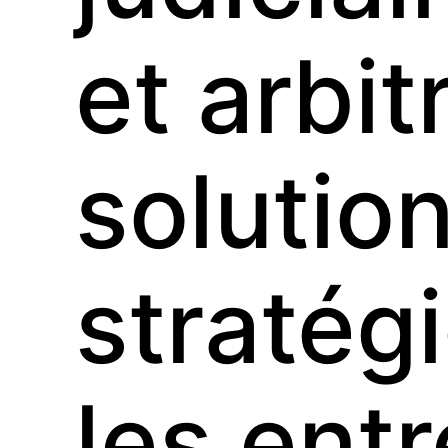
et arbit
solutio
stratég
les ent