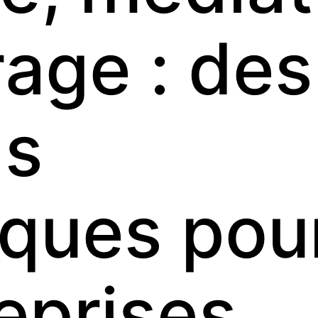
rage : des
ns
iques pou
reprises