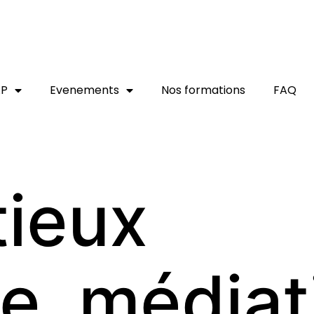
AP
Evenements
Nos formations
FAQ
ieux
re, média