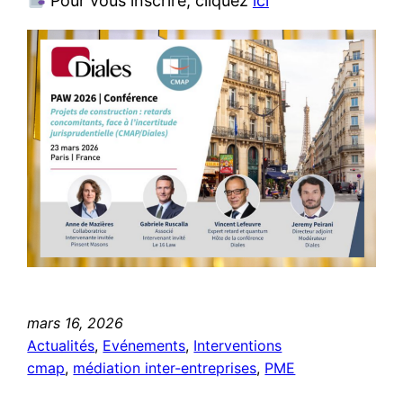
Pour vous inscrire, cliquez
ici
mars 16, 2026
Actualités
, 
Evénements
, 
Interventions
cmap
, 
médiation inter-entreprises
, 
PME