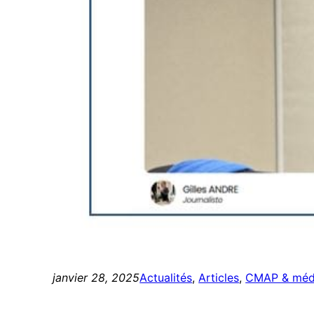
janvier 28, 2025
Actualités
, 
Articles
, 
CMAP & méd