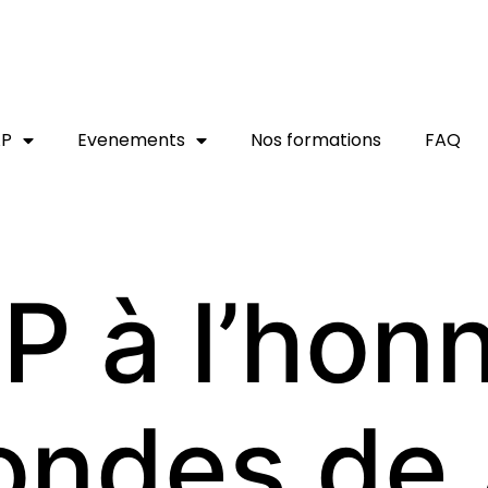
AP
Evenements
Nos formations
FAQ
 à l’hon
 ondes de 