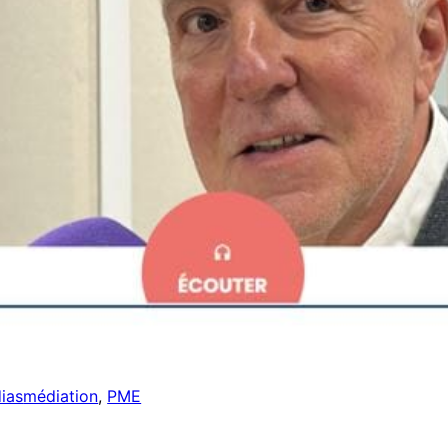
ias
médiation
, 
PME