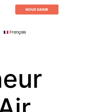
NOUS SAISIR
Français
neur
Air