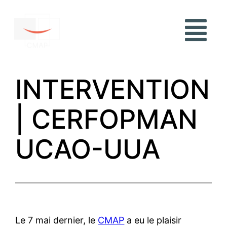
INTERVENTION
| CERFOPMAN
UCAO-UUA
Le 7 mai dernier, le
CMAP
a eu le plaisir