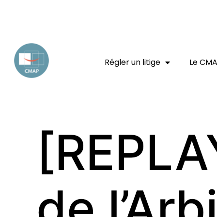
EXPERT JURIDIQUE
ENTREPRISE
CONSOMMATEUR
Régler un litige
Le CM
[REPLAY
de l’Ar