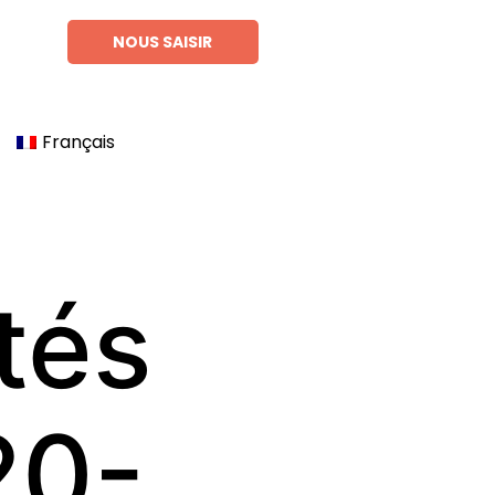
NOUS SAISIR
Français
tés
20-