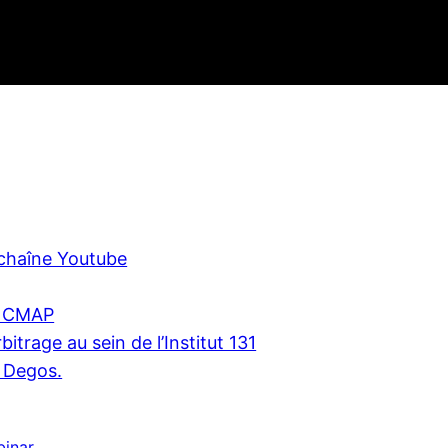
chaîne Youtube
u CMAP
bitrage au sein de l’Institut 131
 Degos.
inar