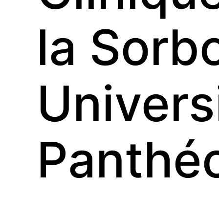
la Sorb
Universi
Panthé