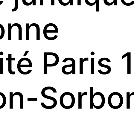
onne
té Paris 
on-Sorbo