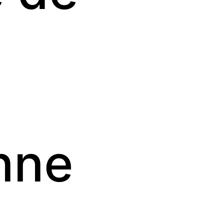
1
nne