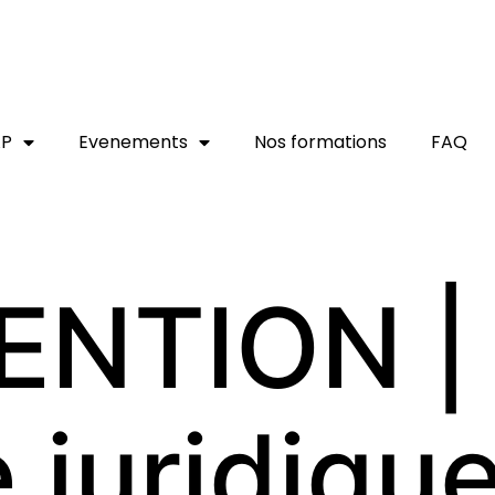
AP
Evenements
Nos formations
FAQ
ENTION |
 juridiqu