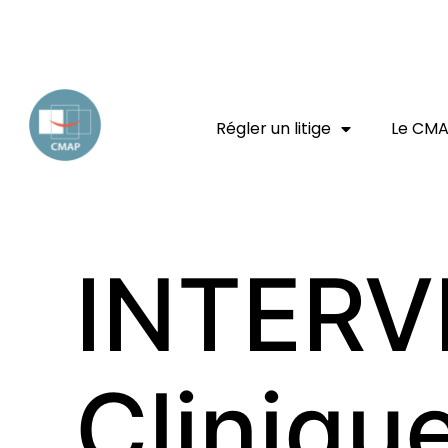
EXPERT JURIDIQUE
ENTREPRISE
CONSOMMATEUR
Régler un litige
Le CM
INTERV
Clinique