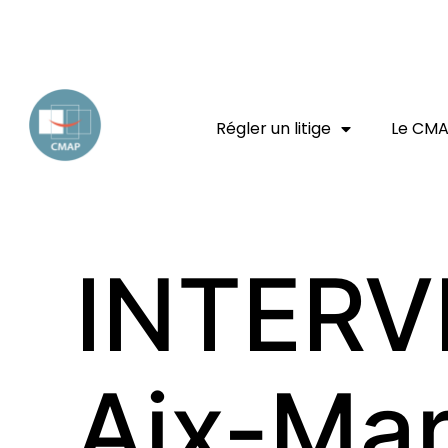
EXPERT JURIDIQUE
ENTREPRISE
CONSOMMATEUR
Régler un litige
Le CM
INTERV
Aix-Mar