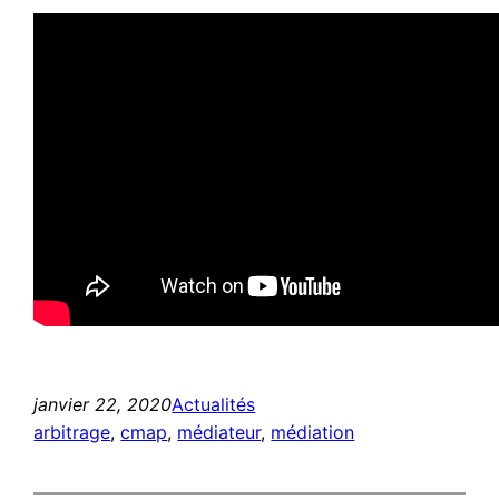
janvier 22, 2020
Actualités
arbitrage
, 
cmap
, 
médiateur
, 
médiation