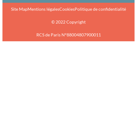
Site Map
Mentions légales
Cookies
Politique de confidentialité
© 2022 Copyright
RCS de Paris N°88004807900011