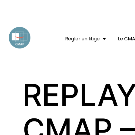
EXPERT JURIDIQUE
ENTREPRISE
CONSOMMATEUR
Régler un litige
Le CM
REPLAY
CMAP –