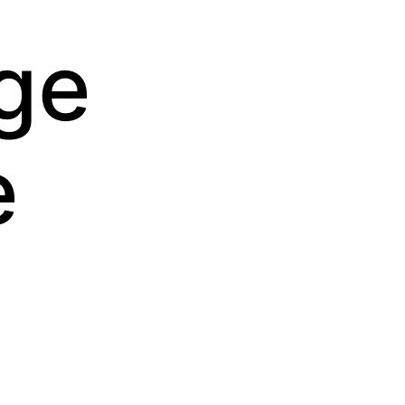
age
e