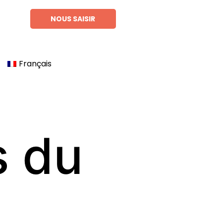
NOUS SAISIR
Français
s du