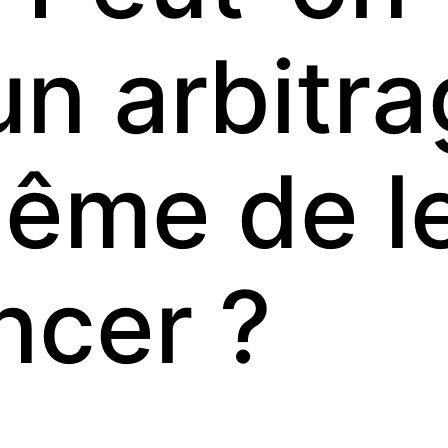
un arbitr
ême de l
cer ?