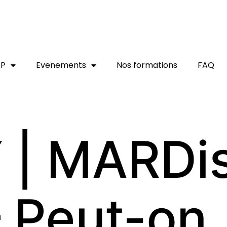
AP
Evenements
Nos formations
FAQ
 | MARDi
 Peut-on